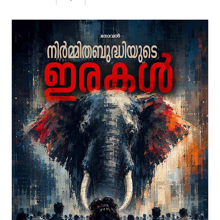
Rs: 200.00
ADD TO CART
പ്രണയം എന്നത് കേവലം രണ്ടു വ്യക്തികൾ തമ്മിലുള്ള
ആകർഷണം മാത്രമല്ല, അത് മനുഷ്യ മനസ്സിന്റെ ഏറ്റവും
സങ്കീർണ്ണമായ സൈക്കോളജിക്കൽ അനുഭവമാണ്. വിനോദ്