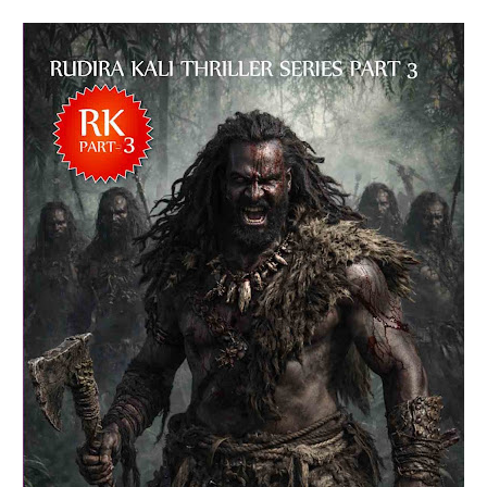
Rs 199.00
ADD TO CART
രുധിരകാളി' എന്ന ബൃഹദ് നോവല്‍ വിനോദ്
നാരായണന്‍ ഒരുക്കിയിരിക്കുന്നത് അഞ്ച്
പുസ്തകങ്ങളിലായിട്ടാണ്. 1930 കളില്‍ കേരളം
ഉണ്ടായിരുന്നില്ല. പകരം പശ്ചിമഘട്ടത്തിനിപ്പുറത്ത്