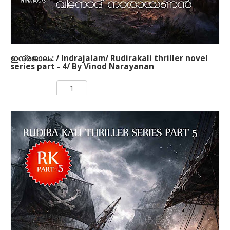
പക, കാമം, പ്രതികാരം, യുദ്ധം എന്നിവയെല്ലാം ഈ
നോവലില്‍ ഉണ്ട്.
ഇന്ദ്രജാലം: / Indrajalam/ Rudirakali thriller novel
series part - 4/ By Vinod Narayanan
Rs 250.00
ADD TO CART