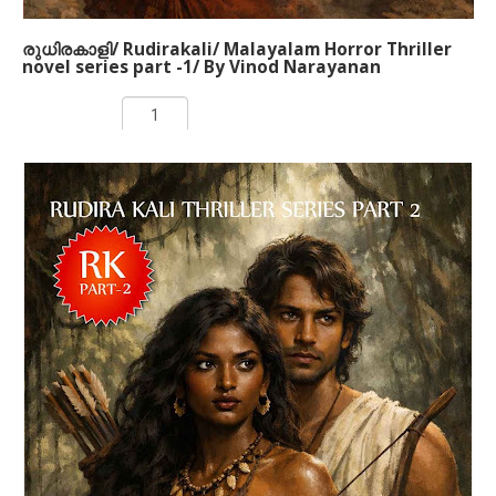
രുധിരകാളി/ Rudirakali/ Malayalam Horror Thriller
novel series part -1/ By Vinod Narayanan
Rs 250.00
ADD TO CART