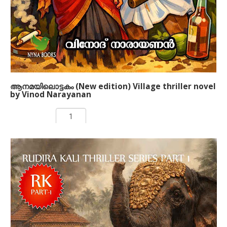
ചുവടുകളോടെ അവൾ ശത്രുക്കളെ ലക്ഷ്യമാക്കി നീങ്ങുന്നു.
ഓരോ കൊലപാതകവും ഒരൊറ്റ നൃത്തത്തിന്റെ വരികളായി
മാറുന്ന ഉദ്വേഗഭരിതമായ കഥാവിഷ്കാരം. പേജുകൾ
മറിക്കുന്തോറും വായനക്കാരെ ശ്വാസം അടക്കിപ്പിടിക്കാൻ
പ്രേരിപ്പിക്കുന്ന മനോഹരമായ ഒരു ക്രൈം ത്രില്ലർ നോവൽ.
ആനമയിലൊട്ടകം (New edition) Village thriller novel
by Vinod Narayanan
Rs 160.00
ADD TO CART