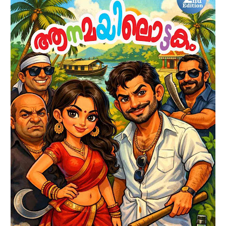
അവളുടെ ചിലമ്പൊലി ഇനി പ്രതികാരത്തിന്റെ മന്ത്രമാകും!
അവൾ ഒരു നർത്തകിയായിരുന്നു; അക്ഷരങ്ങളും ഭാവങ്ങളും
നൃത്തമായി പെയ്തിറങ്ങിയവൾ. എന്നാൽ വേട്ടക്കാരുടെ ക്രൂരത
അവളുടെ ആകാശങ്ങളെ കവർന്നെടുത്തു. ഇരയായി
വീണുപോകാൻ അവൾ കൂട്ടാക്കിയില്ല. പകരം, വേട്ടക്കാരെ
വിറപ്പിക്കുന്ന വേട്ടക്കാരിയായി അവൾ സ്വയം മാറി. നിശബ്ദമായ
കാത്തിരിപ്പിനൊടുവിൽ, അതിസൂക്ഷ്മവും തന്ത്രപരവുമായ