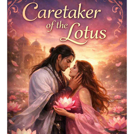
Kevin, an aspiring writer torn between family expectations
and his relentless dream, is searching for a story that will
define his future. When he stumbles upon a mysterious
real-life case, what begins as simple research soon
spirals into a dangerous journey. Hidden secrets. Ruthless
crime. Powerful rivals. As Kevin digs deeper into a web of