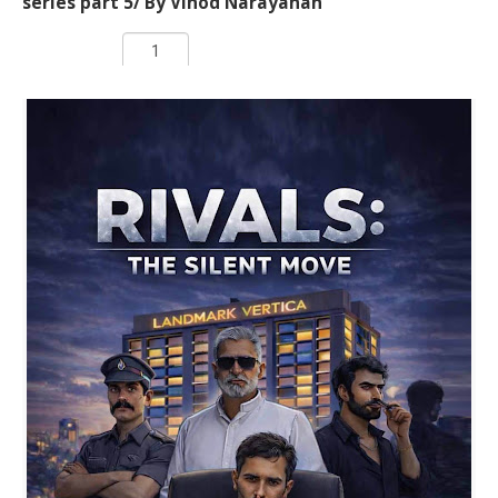
series part 5/ By Vinod Narayanan
Rs 250.00
ADD TO CART
രുധിരകാളി' എന്ന ബൃഹദ് നോവല്‍ വിനോദ്