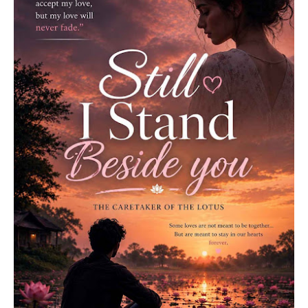
‘ഈ ആന പണീം ഐ.റ്റി-പണീം ഒന്നു തന്നെയാ കുട്ട്യോളെ....
എപ്പോഴാ എടുത്തെറിയുന്നതെന്നറിയില്ല... പക്ഷെ തോല്‍വി
സമ്മതിക്കരുത് നിങ്ങള്‍... മുന്നോട്ട് തന്നെ നീങ്ങണം... ആന
ചവുട്ടിയാല്‍ എല്ലുകള്‍ക്കാണ് ക്ഷതം പറ്റുക... നിങ്ങള്‍ക്കോ
മസ്തിഷ്കത്തിലും... ആനയെ മേയ്ച്ചു നടന്ന പാപ്പാന് പിന്നീട്
ആടിനെ മേയ്ച്ചു നടക്കാനാവില്ല... ആനയെ തന്നെ
നയിക്കണം... അന്ത്യം വരെയും... നിങ്ങളും അതുപോലെ
ആവണം... ഈ ഭീമന്‍ ഐ.റ്റി- മുതലാളിമാരെ വെല്ലണം...
ഞങ്ങള്‍ ആനയെ കീഴടക്കുന്നതു പോലെ ലവന്മാരെ ചങ്ങലയിട്ടു
പൂട്ടി നടത്തിക്കണം ... എന്നിട്ട് മുന്നിലും പിന്നിലുമായി നിങ്ങളും’.