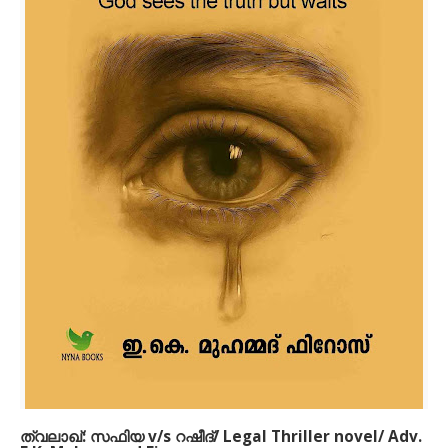
പാലക്കാട്ടിലെ ഒരു ചെറിയ ഗ്രാമത്തിൽ തുടങ്ങിയത്—
ലോകത്തിന്റെ മറ്റൊരു അറ്റത്ത് മാൾട്ടയുടെ തീരങ്ങളിൽ എത്തി
നിൽക്കുന്ന ഒരു ആത്മാവിന്റെ വളർന്നുയർന്ന കഥ. സ്കൂൾ
ബെഞ്ചിൽ ആരംഭിച്ച നിർമലമായ ഒരു പ്രണയം, ജീവിതം തന്ന
അപ്രതീക്ഷിതമായ വിവാഹം, നഴ്സിംഗ് സേവനത്തിന്റെ പാതയിൽ
തിരിച്ചടികളും കണ്ണീരും… ഓരോ അനുഭവവും ഒരു
പാഠമായിത്തന്നെ അവനെ മുന്നോട്ടു കൂട്ടി. ജീവിതം പലപ്പോഴും
തിരിച്ച് അടിക്കും. പക്ഷേ ഇടറുന്ന ഓരോ നിമിഷവും, ഒരുവൻ
തന്റെ ശക്തി തിരിച്ചറിയാൻ കഴിയുന്നതാണ്. അതാണ് ഈ
പുസ്തകത്തിന്റെ ഹൃദയം. ഇത് ഒരു ആത്മകഥമാത്രമല്ല— എത്ര
തവണ തകർന്നാലും, വീണ്ടും പുനർനിർമ്മിക്കാനാകുമെന്ന്
പറയുന്ന ഒരു ജീവനുള്ള തെളിവാണ്. സാധാരണയുടെ
ചട്ടകൂടിനുള്ളിൽ ഒളിഞ്ഞിരിക്കുന്ന അസാധാരണതയുടെ കഥ.
സ്നേഹത്തിന്റെ, ധൈര്യത്തിന്റെ, അതിജീവനത്തിന്റെ,
തിരിച്ചുവരവിന്റെ ഒരു യാത്ര. ഈ ജീവിതം ചെറിയതായിരിക്കാം…
പക്ഷേ അതിന്റെ കഥ അത്രമാത്രം ചെറിയതല്ല.
ത്വലാഖ്: സഫിയ v/s റഷീദ്/ Legal Thriller novel/ Adv.