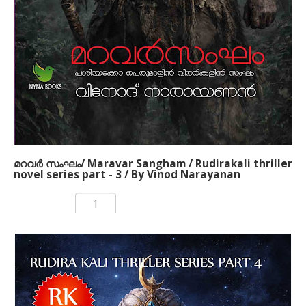
ഏതാനും നാട്ടുരാജ്യങ്ങളിലായി മലനാട്
ചിതറക്കിടക്കുകയായിരുന്നു. അക്കാലത്തെ മലനാടിനെ
അവലംബിച്ചാണ് ഈ കഥ നിര്‍മിച്ചിരിക്കുന്നത്.
അന്നത്തെ സാമുദായികവും സാമൂഹികവുമായ
ചുറ്റുപാടുകള്‍, രാഷ്ട്രീയ സാഹചര്യങ്ങള്‍, പ്രണയം,
പക, കാമം, പ്രതികാരം, യുദ്ധം എന്നിവയെല്ലാം ഈ
നോവലില്‍ ഉണ്ട്.
മറവര്‍ സംഘം/ Maravar Sangham / Rudirakali thriller
novel series part - 3 / By Vinod Narayanan
Rs 250.00
ADD TO CART