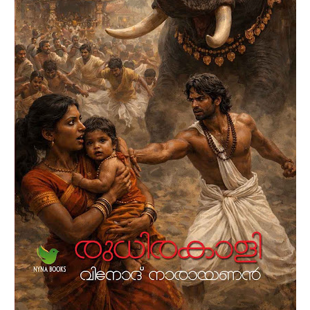
മാപ്രാണംകാട്ടെ മന്ദാകിനി തീയറ്ററില്‍ ഫല്‍ഗുനന്‍റെ
കുണ്ഠിതങ്ങള്‍ സെക്കന്‍റ് ഷോ തുടങ്ങിയപ്പോഴാണ് കോക്കാച്ചി
സാബുവിനെ അജ്ഞാതരായ ചിലര്‍ ആക്രമിച്ചത്. അവിടെ
മുതല്‍ക്കാണ് പ്രശ്നങ്ങള്‍ തുടങ്ങുന്നതും വെറും ഒരു രാത്രിയും
ഒരു പകലും കൊണ്ട് മാപ്രാണംകാട്ടെ ഇളക്കിമറിച്ച സംഭവങ്ങള്‍
അരങ്ങേറുന്നതും. വ്യത്യസ്തമായ ഒരു സസ്പെന്‍സ് വില്ലേജ്
ത്രില്ലര്‍ നോവലാണ് വിനോദ് നാരായണന്‍ എഴുതിയ
ആനമയിലൊട്ടകം. (രണ്ടാം പതിപ്പ്)
Vinod Narayanan (About the author)