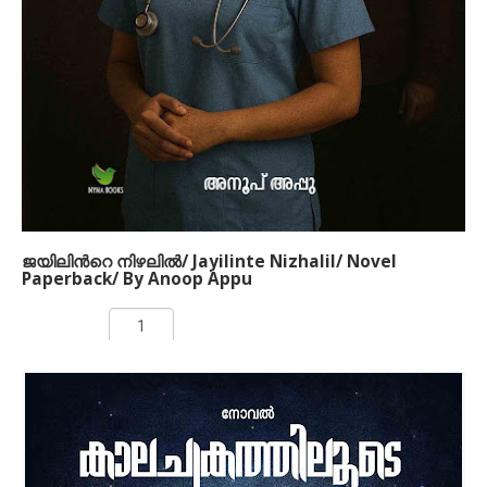
അനുവാചകരെ തളച്ചിടുന്ന രചനാരീതി ഭംഗിയേറിയതാണ്.
നമുക്കൊപ്പം സഞ്ചരി്ക്കുന്ന കഥാപാത്രങ്ങളുടെ
ഭാവതീവ്രതകള്‍ കൃത്യമായിത്തന്നെ ഈ നോവെല്ലകളില്‍
സന്നിവേശിപ്പിച്ചിരിക്കുന്നു. സമൂഹത്തിന്‍റെ വ്യത്യസ്ത
കോണുകളില്‍ നിന്നും ചിന്തിയെടുത്ത കഥാശകലങ്ങളെ നമുക്കു
സുപരിചിതമായ ചുറ്റുപാടില്‍ വായിച്ചെടുക്കാന്‍ പറ്റുന്നു
എന്നതാണ് ഈ കഥകളുടെ പ്രത്യേകത. ആശയത്തെ
നിശിതമായി പറയുന്നതിനാല്‍ ഇദ്ദേഹത്തിന്‍റെ ദാവീദിന്‍റെ
സങ്കീര്‍ത്തനം എന്ന പുസ്തകം ഇവിടെ നിരോധിച്ചിരുന്നു.
Pallikkunnan (About the author)
ജയിലിന്‍റെ നിഴലില്‍/ Jayilinte Nizhalil/ Novel
Paperback/ By Anoop Appu
Rs 99.00
ADD TO CART