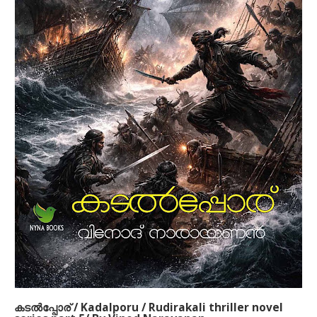
രുധിരകാളി' എന്ന ബൃഹദ് നോവല്‍ വിനോദ്
നാരായണന്‍ ഒരുക്കിയിരിക്കുന്നത് അഞ്ച്
പുസ്തകങ്ങളിലായിട്ടാണ്. 1930 കളില്‍ കേരളം
ഉണ്ടായിരുന്നില്ല. പകരം പശ്ചിമഘട്ടത്തിനിപ്പുറത്ത്
ഏതാനും നാട്ടുരാജ്യങ്ങളിലായി മലനാട്
ചിതറക്കിടക്കുകയായിരുന്നു. അക്കാലത്തെ മലനാടിനെ
അവലംബിച്ചാണ് ഈ കഥ നിര്‍മിച്ചിരിക്കുന്നത്.
അന്നത്തെ സാമുദായികവും സാമൂഹികവുമായ
ചുറ്റുപാടുകള്‍, രാഷ്ട്രീയ സാഹചര്യങ്ങള്‍, പ്രണയം,
പക, കാമം, പ്രതികാരം, യുദ്ധം എന്നിവയെല്ലാം ഈ
നോവലില്‍ ഉണ്ട്.
കടല്‍പ്പോര് / Kadalporu / Rudirakali thriller novel