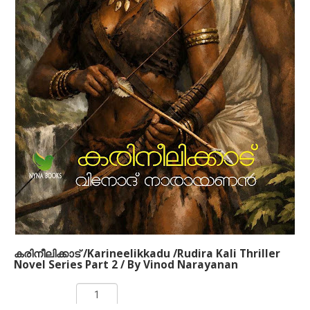
രുധിരകാളി' എന്ന ബൃഹദ് നോവല്‍ വിനോദ്
നാരായണന്‍ ഒരുക്കിയിരിക്കുന്നത് അഞ്ച്
പുസ്തകങ്ങളിലായിട്ടാണ്. 1930 കളില്‍ കേരളം
ഉണ്ടായിരുന്നില്ല. പകരം പശ്ചിമഘട്ടത്തിനിപ്പുറത്ത്
ഏതാനും നാട്ടുരാജ്യങ്ങളിലായി മലനാട്
ചിതറക്കിടക്കുകയായിരുന്നു. അക്കാലത്തെ മലനാടിനെ
അവലംബിച്ചാണ് ഈ കഥ നിര്‍മിച്ചിരിക്കുന്നത്.
അന്നത്തെ സാമുദായികവും സാമൂഹികവുമായ
ചുറ്റുപാടുകള്‍, രാഷ്ട്രീയ സാഹചര്യങ്ങള്‍, പ്രണയം,
പക, കാമം, പ്രതികാരം, യുദ്ധം എന്നിവയെല്ലാം ഈ
നോവലില്‍ ഉണ്ട്.
കരിനീലിക്കാട് /Karineelikkadu /Rudira Kali Thriller
Novel Series Part 2 / By Vinod Narayanan