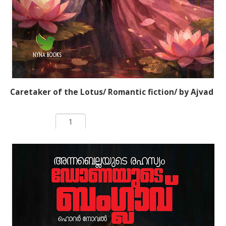
deception and ambition, he realizes this is no longer just a
story — it’s a game of survival. Every move has
consequences. Every silence hides a strategy. Now, Kevin
must decide how far he is willing to go to achieve his
dream… and what he is prepared to lose along the way.
Caretaker of the Lotus/ Romantic fiction/ by Ajvad
Rs 100.00
ADD TO CART