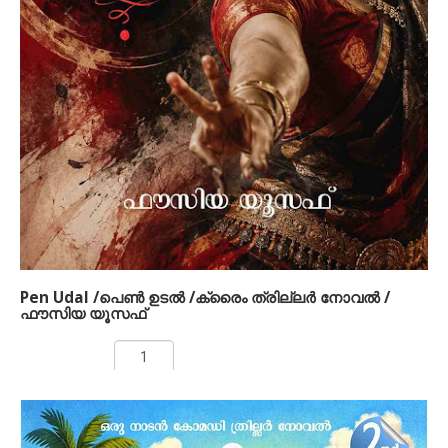
പ്രണയം, അത് കിട്ടേണ്ടിടത്തു നിന്നു കിട്ടാതെ വരികയും
മറ്റൊരിടത്തു നിന്ന് അത് അതിന്‍റെ ഏറ്റവും തീക്ഷ്ണതയില്‍
ലഭിക്കുകയും ചെയ്യുമ്പോള്‍ കടമകള്‍ക്കും പ്രണയത്തിനും
ഇടയില്‍പെട്ടുപോകുന്ന പുരുഷന്‍ എന്തു ചെയ്യും? ആ
കഥയാണ് മിയ. ആ പ്രണയിനി ഒരു മനുഷ്യസ്ത്രീ
അല്ലെങ്കിലോ..!
കേരളീയ ജനമനസ്സുകളിൽ 'യക്ഷി' എന്ന സങ്കൽപ്പത്തിന് എന്നും
ഭയത്തിന്റെയും നിഗൂഢതയുടെയും ഒരു വലിയ
പശ്ചാത്തലമുണ്ട്. പാലമരച്ചോട്ടിൽ കാത്തുനിൽ ക്കുന്ന,
ചോരകുടിക്കുന്ന പരമ്പരാഗത യക്ഷിരൂപങ്ങ ളിൽ നിന്നും
തികച്ചും വ്യത്യസ്തമായാണ് ഈ നോവലിൽ 'മിയ'
കടന്നുവരുന്നത്. അവൾ ജീൻസും കറുത്ത ടോപ്പു മിട്ട,
വർത്തമാനകാലത്തിന്റെ ഭാഷ സംസാരിക്കുന്ന, എന്നാൽ ഉള്ളിൽ
നാഗയക്ഷിയുടെ പുരാതനവീര്യമുള്ള ഒരു അപൂർവ്വ
കഥാപാത്രമാണ്.
Pen Udal /പെണ്‍ ഉടല്‍ /ക്രൈം ത്രില്ലര്‍ നോവല്‍ /
ഫൗസിയ യൂസഫ്
Rs: 120.00
ADD TO CART