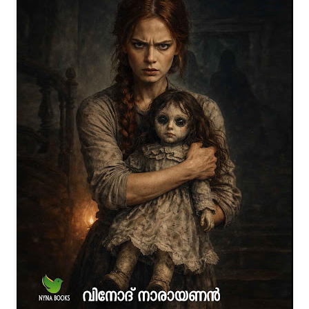
Caretaker of the Lotus' is a romantic and emotionally
driven story that explores devotion, admiration, and the
responsibility of protecting true love. The narrative
reflects deep emotional commitment and highlights the
idea that love is not just a feeling—it is a duty, a promise,
and a lifelong responsibility. This debut work presents a
heartfelt journey centered on loyalty, respect, and timeless
values in relationships.