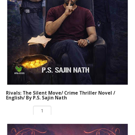
നാരായണന്‍ ഒരുക്കിയിരിക്കുന്നത് അഞ്ച്
പുസ്തകങ്ങളിലായിട്ടാണ്. 1930 കളില്‍ കേരളം
ഉണ്ടായിരുന്നില്ല. പകരം പശ്ചിമഘട്ടത്തിനിപ്പുറത്ത്
ഏതാനും നാട്ടുരാജ്യങ്ങളിലായി മലനാട്
ചിതറക്കിടക്കുകയായിരുന്നു. അക്കാലത്തെ മലനാടിനെ
അവലംബിച്ചാണ് ഈ കഥ നിര്‍മിച്ചിരിക്കുന്നത്.
അന്നത്തെ സാമുദായികവും സാമൂഹികവുമായ
ചുറ്റുപാടുകള്‍, രാഷ്ട്രീയ സാഹചര്യങ്ങള്‍, പ്രണയം,
പക, കാമം, പ്രതികാരം, യുദ്ധം എന്നിവയെല്ലാം ഈ
നോവലില്‍ ഉണ്ട്.
Rivals: The Silent Move/ Crime Thriller Novel /
English/ By P.S. Sajin Nath
Rs 150.00
ADD TO CART