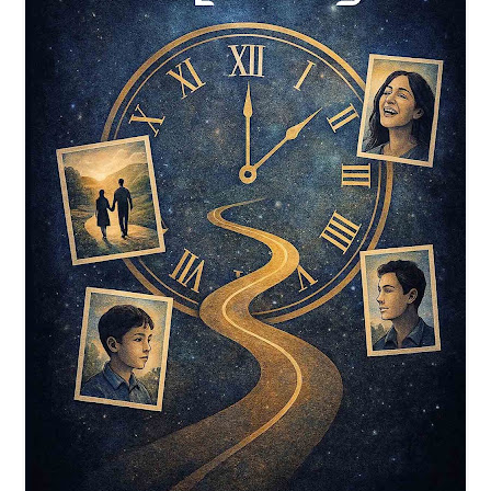
ഈ കഥ ഒരു സ്ത്രീയുടെ ഭയത്തിന്‍റെ കഥയല്ല— നീതിക്ക് വേണ്ടി
പോരാട്ടം നടക്കുന്ന നിശ്ശബ്ദമായ ഒരു യുദ്ധത്തിന്‍റെ കഥയാണ്.
കാരണം, ഇത് ഒരു നോവലിലെ കൽപ്പിതകഥയല്ല. ഇത് ഒരു
നഴ്‌സിന്‍റെ യഥാർത്ഥ ജീവിതമാണ്. ഈ സംഭവങ്ങളെക്കുറിച്ച്
ഇപ്പോഴും അന്വേഷണം നടക്കുന്നു. വഴികൾ തുറന്നിട്ടില്ല. നീതി
എത്തിയിട്ടില്ല. കേസിന്‍റെ യഥാർത്ഥ തീർപ്പ് ഇനിയും
കാത്തിരിക്കുകയാണ്.
Anoop Appu (About the author)