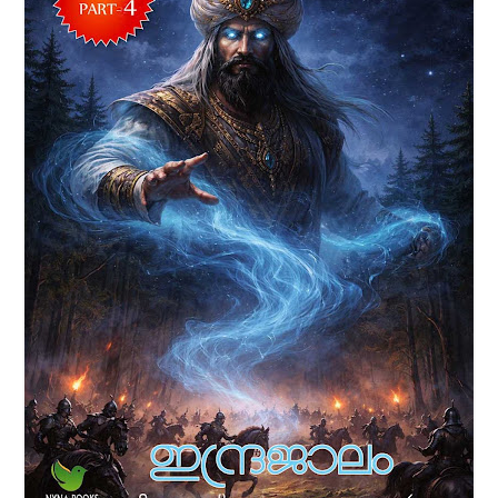
രുധിരകാളി' എന്ന ബൃഹദ് നോവല്‍ വിനോദ്
നാരായണന്‍ ഒരുക്കിയിരിക്കുന്നത് അഞ്ച്
പുസ്തകങ്ങളിലായിട്ടാണ്. 1930 കളില്‍ കേരളം
ഉണ്ടായിരുന്നില്ല. പകരം പശ്ചിമഘട്ടത്തിനിപ്പുറത്ത്
ഏതാനും നാട്ടുരാജ്യങ്ങളിലായി മലനാട്
ചിതറക്കിടക്കുകയായിരുന്നു. അക്കാലത്തെ മലനാടിനെ
അവലംബിച്ചാണ് ഈ കഥ നിര്‍മിച്ചിരിക്കുന്നത്.
അന്നത്തെ സാമുദായികവും സാമൂഹികവുമായ
ചുറ്റുപാടുകള്‍, രാഷ്ട്രീയ സാഹചര്യങ്ങള്‍, പ്രണയം,