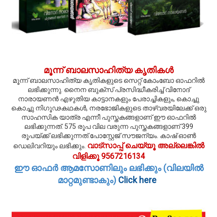
മൂന്ന് ബാലസാഹിത്യ കൃതികള്‍
മൂന്ന് ബാലസാഹിത്യ കൃതികളുടെ സെറ്റ് കോംബോ ഓഫറില്‍
ലഭിക്കുന്നു. നൈന ബുക്സ് പ്രസിദ്ധീകരിച്ച് വിനോദ്
നാരായണന്‍ എഴുതിയ കാട്ടാനകളും പേരാച്ചികളും, കൊച്ചു
കൊച്ചു നിഗൂഢകഥകള്‍, നരഭോജികളുടെ താഴ്വരയിലേക്ക് ഒരു
സാഹസിക യാത്ര എന്നീ പുസ്തകങ്ങളാണ് ഈ ഓഫറില്‍
ലഭിക്കുന്നത്. 575 രൂപ വില വരുന്ന പുസ്തകങ്ങളാണ് 399
രൂപയ്ക്ക് ലഭിക്കുന്നത്.പോസ്റ്റേജ് സൗജന്യം. കാഷ് ഓണ്‍
വാട്സാപ്പ് ചെയ്യൂ അല്ലെങ്കില്‍
ഡെലിവറിയും ലഭിക്കും.
വിളിക്കൂ 9567216134
ഈ ഓഫര്‍ ആമസോണിലും ലഭിക്കും (വിലയില്‍
മാറ്റമുണ്ടാകും)
Click here