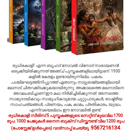
രുധിരകാളി' എന്ന ബൃഹദ് നോവല്‍ വിനോദ് നാരായണന്‍
ഒരുക്കിയിരിക്കുന്നത് അഞ്ച് പുസ്തകങ്ങളിലായിട്ടാണ്. 1930
കളില്‍ കേരളം ഉണ്ടായിരുന്നില്ല. പകരം
പശ്ചിമഘട്ടത്തിനിപ്പുറത്ത് ഏതാനും നാട്ടുരാജ്യങ്ങളിലായി
മലനാട് ചിതറക്കിടക്കുകയായിരുന്നു. അക്കാലത്തെ മലനാടിനെ
അവലംബിച്ചാണ് ഈ കഥ നിര്‍മിച്ചിരിക്കുന്നത്. അന്നത്തെ
സാമുദായികവും സാമൂഹികവുമായ ചുറ്റുപാടുകള്‍, രാഷ്ട്രീയ
സാഹചര്യങ്ങള്‍, പ്രണയം, പക, കാമം, പ്രതികാരം, യുദ്ധം
എന്നിവയെല്ലാം ഈ നോവലില്‍ ഉണ്ട്.
രുധിരകാളി സീരിസ് 5 പുസ്തകങ്ങളുടെ സെറ്റിന് മുഖവില 1700
രൂപ. 1000 പേജുകള്‍ നൈന ബുക്സ് ഡിസ്ക്കൗണ്ട് വില 1200 രൂപ
9567216134
(പോസ്റ്റേജ് ഉള്‍പ്പെടെ) വാട്സാപ്പ് ചെയ്യൂ
.