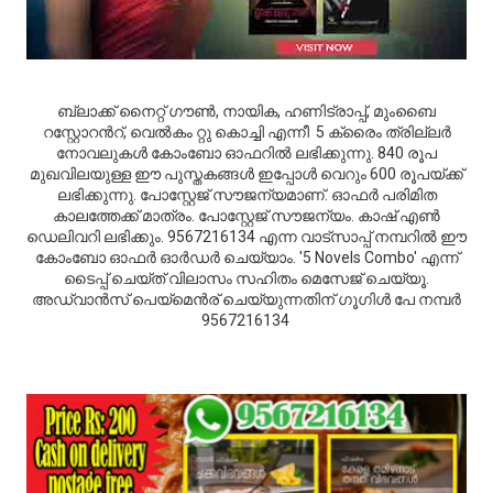
ബ്ലാക്ക് നൈറ്റ് ഗൗണ്‍, നായിക, ഹണിട്രാപ്പ്, മുംബൈ
റസ്റ്റോറന്‍റ്, വെല്‍കം റ്റു കൊച്ചി എന്നീ 5 ക്രൈം ത്രില്ലര്‍
നോവലുകള്‍ കോംബോ ഓഫറില്‍ ലഭിക്കുന്നു. 840 രൂപ
മുഖവിലയുള്ള ഈ പുസ്തകങ്ങള്‍ ഇപ്പോള്‍ വെറും 600 രൂപയ്ക്ക്
ലഭിക്കുന്നു. പോസ്റ്റേജ് സൗജന്യമാണ്. ഓഫര്‍ പരിമിത
കാലത്തേക്ക് മാത്രം. പോസ്റ്റേജ് സൗജന്യം. കാഷ് എണ്‍
ഡെലിവറി ലഭിക്കും. 9567216134 എന്ന വാട്സാപ്പ് നമ്പറില്‍ ഈ
കോംബോ ഓഫര്‍ ഓര്‍ഡര്‍ ചെയ്യാം. '5 Novels Combo' എന്ന്
ടൈപ്പ് ചെയ്ത് വിലാസം സഹിതം മെസേജ് ചെയ്യൂ.
അഡ്വാന്‍സ് പെയ്മെന്‍ര് ചെയ്യുന്നതിന് ഗൂഗിള്‍ പേ നമ്പര്‍
9567216134