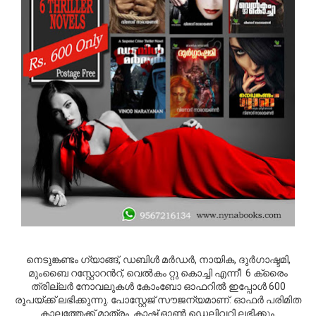
നെടുങ്കണ്ടം ഗ്യാങ്ങ്, ഡബിള്‍ മര്‍ഡര്‍, നായിക, ദുര്‍ഗാഷ്ടമി,
മുംബൈ റസ്റ്റോറന്‍റ്, വെല്‍കം റ്റു കൊച്ചി എന്നീ 6 ക്രൈം
ത്രില്ലര്‍ നോവലുകള്‍ കോംബോ ഓഫറില്‍ ഇപ്പോള്‍ 600
രൂപയ്ക്ക് ലഭിക്കുന്നു. പോസ്റ്റേജ് സൗജന്യമാണ്. ഓഫര്‍ പരിമിത
കാലത്തേക്ക് മാത്രം. കാഷ് ഓണ്‍ ഡെലിവറി ലഭിക്കും.