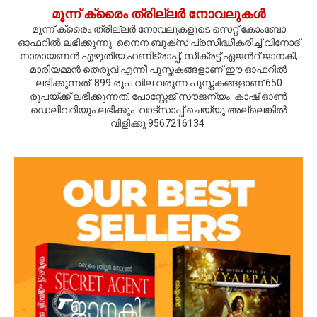
മൂന്ന് ക്രൈം ത്രില്ലര്‍ നോവലുകള്‍
മൂന്ന് ക്രൈം ത്രില്ലര്‍ നോവലുകളുടെ സെറ്റ് കോംബോ
ഓഫറില്‍ ലഭിക്കുന്നു. നൈന ബുക്സ് പ്രസിദ്ധീകരിച്ച് വിനോദ്
നാരായണന്‍ എഴുതിയ ഹണിട്രാപ്പ്, സീക്രട്ട് ഏജന്‍റ് ജാനകി,
മാരിയമ്മന്‍ തെരുവ് എന്നീ പുസ്തകങ്ങളാണ് ഈ ഓഫറില്‍
ലഭിക്കുന്നത്. 899 രൂപ വില വരുന്ന പുസ്തകങ്ങളാണ് 650
രൂപയ്ക്ക് ലഭിക്കുന്നത്. പോസ്റ്റേജ് സൗജന്യം. കാഷ് ഓണ്‍
ഡെലിവറിയും ലഭിക്കും. വാട്സാപ്പ് ചെയ്യൂ അല്ലെങ്കില്‍
വിളിക്കൂ 9567216134