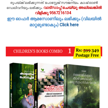
രൂപയ്ക്ക് ലഭിക്കുന്നത്. പോസ്റ്റേജ് സൗജന്യം. കാഷ് ഓണ്‍
വാട്സാപ്പ് ചെയ്യൂ അല്ലെങ്കില്‍
ഡെലിവറിയും ലഭിക്കും.
വിളിക്കൂ 9567216134
ഈ ഓഫര്‍ ആമസോണിലും ലഭിക്കും (വിലയില്‍
മാറ്റമുണ്ടാകും)
Click here