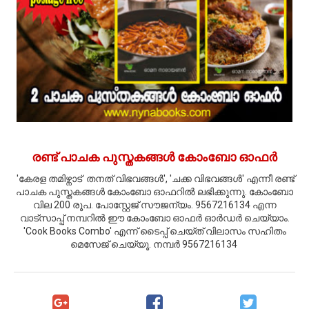
രണ്ട് പാചക പുസ്തകങ്ങള്‍ കോംബോ ഓഫര്‍
'കേരള തമിഴ്നാട് തനത് വിഭവങ്ങള്‍', 'ചക്ക വിഭവങ്ങള്‍' എന്നീ രണ്ട്
പാചക പുസ്തകങ്ങള്‍ കോംബോ ഓഫറില്‍ ലഭിക്കുന്നു. കോംബോ
വില 200 രൂപ. പോസ്റ്റേജ് സൗജന്യം. 9567216134 എന്ന
വാട്സാപ്പ് നമ്പറില്‍ ഈ കോംബോ ഓഫര്‍ ഓര്‍ഡര്‍ ചെയ്യാം.
'Cook Books Combo' എന്ന് ടൈപ്പ് ചെയ്ത് വിലാസം സഹിതം
മെസേജ് ചെയ്യൂ. നമ്പര്‍ 9567216134