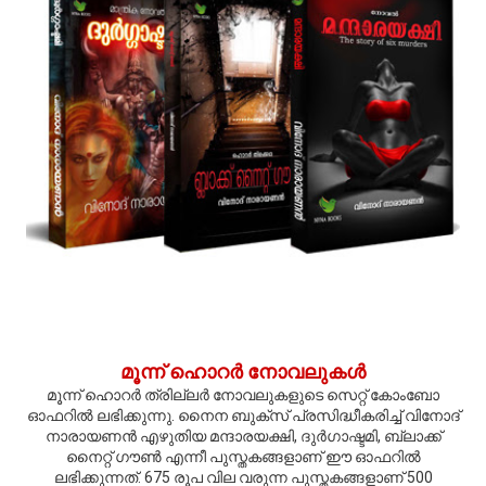
മൂന്ന് ഹൊറര്‍ നോവലുകള്‍
മൂന്ന് ഹൊറര്‍ ത്രില്ലര്‍ നോവലുകളുടെ സെറ്റ് കോംബോ
ഓഫറില്‍ ലഭിക്കുന്നു. നൈന ബുക്സ് പ്രസിദ്ധീകരിച്ച് വിനോദ്
നാരായണന്‍ എഴുതിയ മന്ദാരയക്ഷി, ദുര്‍ഗാഷ്ടമി, ബ്ലാക്ക്
നൈറ്റ് ഗൗണ്‍ എന്നീ പുസ്തകങ്ങളാണ് ഈ ഓഫറില്‍
ലഭിക്കുന്നത്. 675 രൂപ വില വരുന്ന പുസ്തകങ്ങളാണ് 500