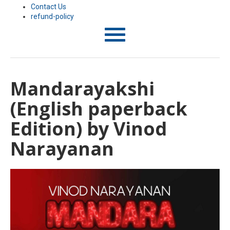
Contact Us
refund-policy
T
o
g
g
l
Mandarayakshi
e
n
(English paperback
a
v
i
Edition) by Vinod
g
a
Narayanan
t
i
o
n