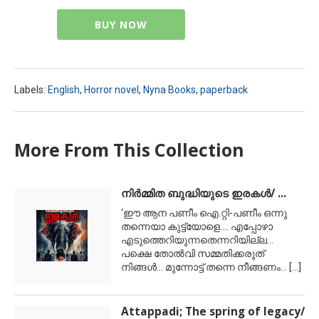
BUY NOW
Labels:
English
,
Horror novel
,
Nyna Books
,
paperback
More From This Collection
നിര്‍മ്മിത ബുദ്ധിയുടെ ഇരകള്‍/ ...
‘ഈ ആന പണീം ഐ.റ്റി-പണീം ഒന്നു
തന്നെയാ കുട്ട്യോളെ.... എപ്പോഴാ
എടുത്തെറിയുന്നതെന്നറിയില്ല...
പക്ഷെ തോല്‍വി സമ്മതിക്കരുത്
നിങ്ങള്‍... മുന്നോട്ട് തന്നെ നീങ്ങണം...
[...]
Attappadi; The spring of legacy/