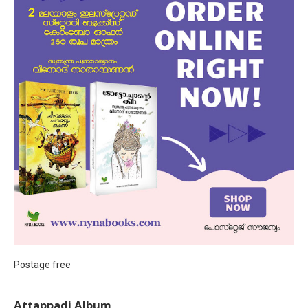
Postage free
Attappadi Album