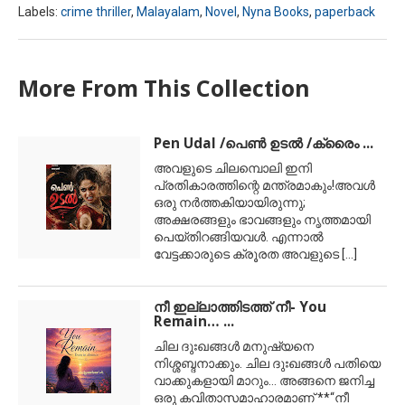
Labels:
crime thriller
,
Malayalam
,
Novel
,
Nyna Books
,
paperback
More From This Collection
Pen Udal /പെണ്‍ ഉടല്‍ /ക്രൈം ...
അവളുടെ ചിലമ്പൊലി ഇനി
പ്രതികാരത്തിന്റെ മന്ത്രമാകും!അവൾ
ഒരു നർത്തകിയായിരുന്നു;
അക്ഷരങ്ങളും ഭാവങ്ങളും നൃത്തമായി
പെയ്തിറങ്ങിയവൾ. എന്നാൽ
വേട്ടക്കാരുടെ ക്രൂരത അവളുടെ
[...]
നീ ഇല്ലാത്തിടത്ത് നീ- You
Remain… ...
ചില ദുഃഖങ്ങള്‍ മനുഷ്യനെ
നിശ്ശബ്ദനാക്കും. ചില ദുഃഖങ്ങള്‍ പതിയെ
വാക്കുകളായി മാറും… അങ്ങനെ ജനിച്ച
ഒരു കവിതാസമാഹാരമാണ് **“നീ