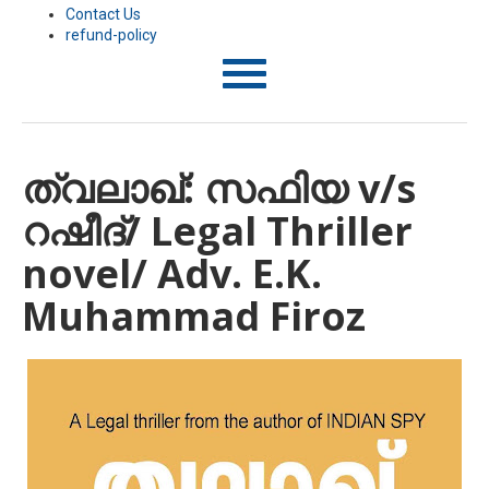
Contact Us
refund-policy
T
o
g
g
l
ത്വലാഖ്: സഫിയ v/s
e
n
റഷീദ്/ Legal Thriller
a
v
i
novel/ Adv. E.K.
g
a
Muhammad Firoz
t
i
o
n