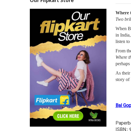
Our Flipkart Store
Where t
Two bril
When Bri
in India
listen t
From the
Where th
perhaps 
As their
story of
Bal Gop
Paperb
:
ISBN: