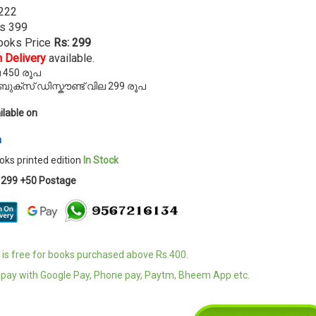
222
s 399
ooks Price
Rs: 299
 Delivery
available.
 450 രൂപ
ക്സ് ഡിസ്കൗണ്ട് വില 299 രൂപ
ilable on
n
ks printed edition
In Stock
s 299 +50 Postage
is free for books purchased above Rs.400.
 pay with Google Pay, Phone pay, Paytm, Bheem App etc.