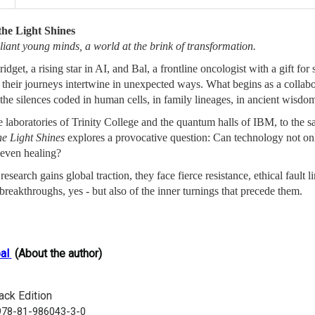
he Light Shines
liant young minds, a world at the brink of transformation.
dget, a rising star in AI, and Bal, a frontline oncologist with a gift for 
, their journeys intertwine in unexpected ways. What begins as a collabo
o the silences coded in human cells, in family lineages, in ancient wisdo
 laboratories of Trinity College and the quantum halls of IBM, to the 
e Light Shines
explores a provocative question: Can technology not only 
even healing?
 research gains global traction, they face fierce resistance, ethical fault
 breakthroughs, yes - but also of the inner turnings that precede them.
al
(About the author)
ack Edition
978-81-986043-3-0