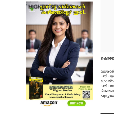
കൊയോമു
മലയാളി
പരിചയമ
ഗോത്രവ
പരിചയപ്
ട്രൈബല്
പുസ്തക