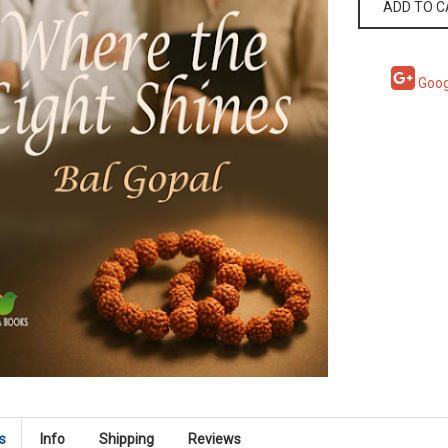
ADD TO 
Goog
s
Info
Shipping
Reviews