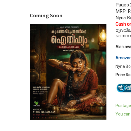
Pages 
MRP: R
Coming Soon
Nyna B
Cash on
മുഖവില
നൈന ബു
Also ava
Amazo
Nyna Boo
Price R
Postage 
You can