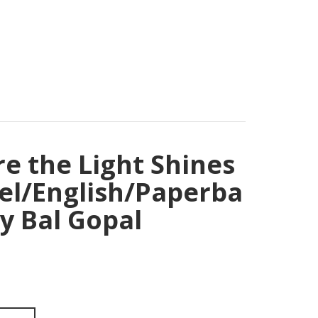
e the Light Shines
el/English/Paperba
By Bal Gopal