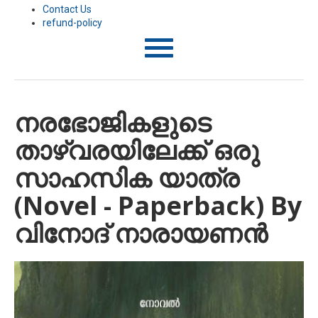
Contact Us
refund-policy
T
o
g
g
l
നരഭോജികളുടെ
e
n
താഴ്വരയിലേക്ക് ഒരു
a
v
i
സാഹസിക യാത്ര
g
a
(Novel - Paperback) By
t
i
വിനോദ് നാരായണന്‍
o
n