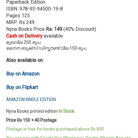
Paperback Edition
ISBN: 978-93-94500-19-8
Pages 125
MRP: Rs 249
Nyna Books Price
Rs: 149
(40% Discount)
Cash on Delivery
available.
മുഖവില 250 രൂപ
നൈന ബുക്സ് ഡിസ്കൗണ്ട് വില 150 രൂപ
Also available on
Buy on Amazon
Buy on Flipkart
AMAZON KINDLE EDITION
Nyna Books printed edition
In Stock
Price Rs 150 + 40 Postage
Postage is free for books purchased above Rs.400.
You can pay with Google Pay, Phone pay, Paytm, Bheem App etc.