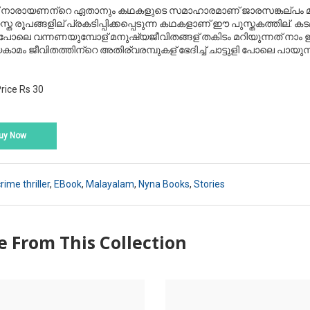
നാരായണന്
റെ
ഏതാനും
കഥകളുടെ
സമാഹാരമാണ്
ജാരസങ്കല്
പം
സ്ത
രൂപങ്ങളില്
‍
പ്രകടിപ്പിക്കപ്പെടുന്ന
കഥകളാണ്
ഈ
പുസ്തകത്തില്
‍.
കട
പോലെ
വന്നണയുമ്പോള്
‍
മനുഷ്യജീവിതങ്ങള്
‍
തകിടം
മറിയുന്നത്
നാം
ഇ
യകാമം
ജീവിതത്തിന്
റെ
അതിര്
വരമ്പുകള്
‍
ഭേദിച്ച്
ചാട്ടുളി
പോലെ
പായുന്
rice Rs 30
uy Now
rime thriller
,
EBook
,
Malayalam
,
Nyna Books
,
Stories
 From This Collection