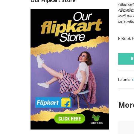
Our Flipkart Store
വിനോദ്
വ്യത്യ
രതി
മഴ
മനുഷ്
E Book P
B
Labels:
c
More