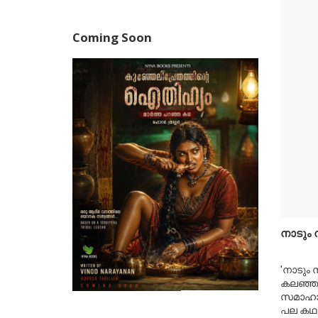
Coming Soon
നാടും ന
'നാടും 
കലഞ്ഞൂ
സമാഹാ
പല കഥകള