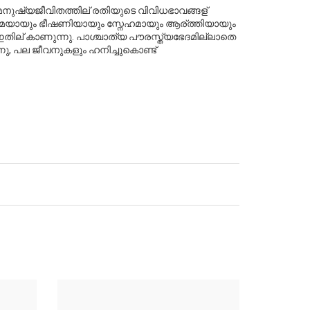
മനുഷ്യജീവിതത്തില്
‍
രതിയുടെ
വിവിധഭാവങ്ങള്
മയായും
ഭീഷണിയായും
സ്നേഹമായും
ആര്
ത്തിയായും
തില്
‍
കാണുന്നു
.
പാശ്ചാത്യ
പൗരസ്ത്യഭേദമില്ലാതെ
നു
,
പല
ജീവനുകളും
ഹനിച്ചുകൊണ്ട്