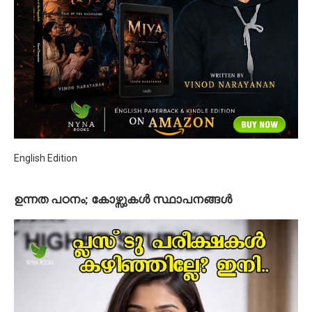
English Edition
ഉന്നത പഠനം; കോഴ്സുകള്‍ സ്ഥാപനങ്ങള്‍