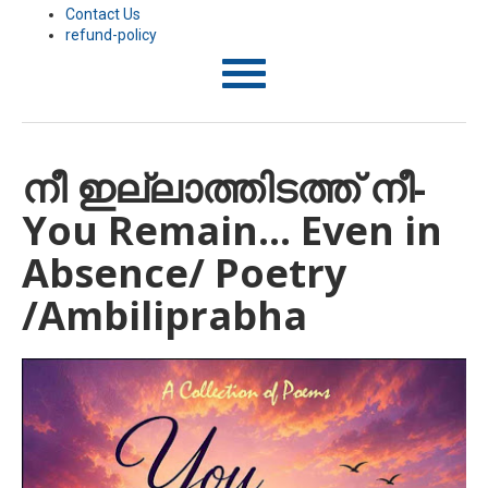
Contact Us
refund-policy
T
o
g
g
l
നീ ഇല്ലാത്തിടത്ത് നീ-
e
n
You Remain… Even in
a
v
i
Absence/ Poetry
g
a
/Ambiliprabha
t
i
o
n