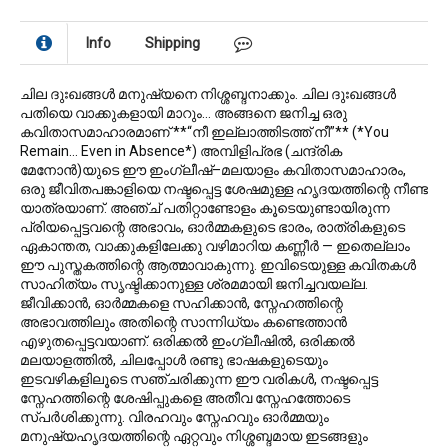
Info
Shipping
ചില ദുഃഖങ്ങള്‍ മനുഷ്യനെ നിശ്ശബ്ദനാക്കും. ചില ദുഃഖങ്ങള്‍
പതിയെ വാക്കുകളായി മാറും… അങ്ങനെ ജനിച്ച ഒരു
കവിതാസമാഹാരമാണ് **“നീ ഇല്ലാത്തിടത്ത് നീ”** (*You
Remain… Even in Absence*) അമ്പിളിപ്രഭ (ചന്ദ്രിക
മേനോന്‍)യുടെ ഈ ഇംഗ്ലീഷ്–മലയാളം കവിതാസമാഹാരം,
ഒരു ജീവിതപങ്കാളിയെ നഷ്ടപ്പെട്ട ശേഷമുള്ള ഹൃദയത്തിന്റെ നീണ്ട
യാത്രയാണ്. അഞ്ച് പതിറ്റാണ്ടോളം കൂടെയുണ്ടായിരുന്ന
പ്രിയപ്പെട്ടവന്റെ അഭാവം, ഓര്‍മ്മകളുടെ ഭാരം, രാത്രികളുടെ
ഏകാന്തത, വാക്കുകളിലേക്കു വഴിമാറിയ കണ്ണീര്‍ — ഇതെല്ലാം
ഈ പുസ്തകത്തിന്റെ ആത്മാവാകുന്നു. ഇവിടെയുള്ള കവിതകള്‍
സാഹിത്യം സൃഷ്ടിക്കാനുള്ള ശ്രമമായി ജനിച്ചവയല്ല.
ജീവിക്കാന്‍, ഓര്‍മ്മകളെ സഹിക്കാന്‍, സ്നേഹത്തിന്റെ
അഭാവത്തിലും അതിന്റെ സാന്നിധ്യം കണ്ടെത്താന്‍
എഴുതപ്പെട്ടവയാണ്. ഒരിക്കല്‍ ഇംഗ്ലീഷില്‍, ഒരിക്കല്‍
മലയാളത്തില്‍, ചിലപ്പോള്‍ രണ്ടു ഭാഷകളുടെയും
ഇടവഴികളിലൂടെ സഞ്ചരിക്കുന്ന ഈ വരികള്‍, നഷ്ടപ്പെട്ട
സ്നേഹത്തിന്റെ ശേഷിപ്പുകളെ അതീവ സ്നേഹത്തോടെ
സ്പര്‍ശിക്കുന്നു. വിരഹവും സ്നേഹവും ഓര്‍മ്മയും
മനുഷ്യഹൃദയത്തിന്റെ ഏറ്റവും നിശ്ശബ്ദമായ ഇടങ്ങളും