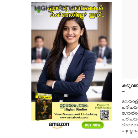
കടുവയു
...
മലയാളി
പരിചയമ
ഗോത്രവ
പരിചയപ്
ട്രൈബല്
പുസ്തക