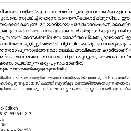
ലെ കണക്ടികട്ട് എന്ന നഗരത്തിനടുത്തുള്ള മോണ്‍റേ എന്ന
്പാവയെ സൂക്ഷിച്ചിരിക്കുന്ന വാറന്‍സ് ഒക്കള്‍ട്ട് മ്യൂസിയ
്യക്ഷമാകാറുണ്ട്. മലയാളിയായ പ്രേതഗവേഷകന്‍ മൈക്കിളും
കയും ചേര്‍ന്ന് ആ പാവയെ കാണാന്‍ തീരുമാനിക്കുന്നു. വലിയ
്ചേരുന്നത്. അന്നബെല്ല ഒരു യഥാര്‍ത്ഥ പ്രേതപ്പാവയാണ്. ഇപ
ല്ലയെ ചുറ്റിപ്പറ്റി ഒത്തിരി ഹിറ്റ് സിനിമകളും നോവലുകളും
‍ത്തനമോ പുനരാഖ്യാനമോ അല്ല, മൗലികമായ കൃതിയാണ്. വി
യിലെ രണ്ടാമത്തെ നോവലാണ് ഈ പുസ്തകം, കടമറ്റം സമ്പ്രദായ
ണം ചെയ്യുന്ന ഒരു പുസ്തകമാണിത്.
്കുക: വായനക്കാർക്കുള്ള മുന്നറിയിപ്പ്
യിലെ ചില രംഗങ്ങളിൽ കടുത്ത അക്രമം, ക്രൂരത, മുതിർന്നവർക്
ഉൾപ്പെടുന്നു. മാനസികമായി ബുദ്ധിമുട്ട് ഉണ്ടാക്കിയേക്കാവുന്ന ഇത
ൂർത്തിയാകാത്തവരും ദുർബലമനസ്കരും ഈ പുസ്തകം വായിക്കുന്നത് ഒഴ
ck Edition
78-81-996545-3-2
76
 350
oks Price
Rs: 250