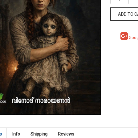
ADD TO 
Goog
s
Info
Shipping
Reviews