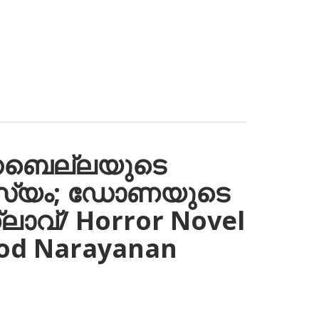
നബെല്ലയുടെ
്യം; ഡോണയുടെ
ലാവ്/ Horror Novel
nod Narayanan