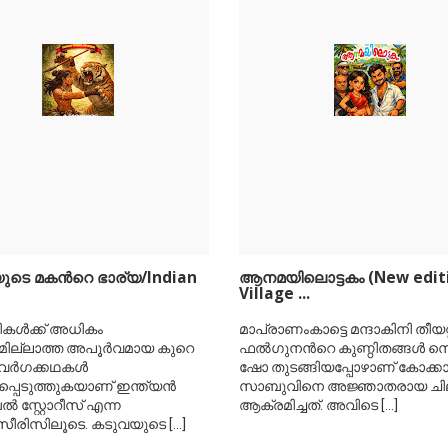
ടെ മകന്‍റെ ഭാര്യ/Indian
ആനമയിലൊട്ടകം (New edit
Village ...
കള്‍ക്ക് അധികം
മാപ്രാണംകാട്ടെ മന്ദാകിനി തീയറ്
ില്ലാത്ത അപൂര്‍വമായ കുറെ
ഫല്‍ഗുനന്‍റെ കുണ്ഠിതങ്ങള്‍ സെക
ര്‍ഗക്കഥകള്‍
ഷോ തുടങ്ങിയപ്പോഴാണ് കോക്കാച
പെടുത്തുകയാണ് ഇന്ത്യന്‍
സാബുവിനെ അജ്ഞാതരായ ചില
‍ സ്റ്റോറീസ് എന്ന
ആക്രമിച്ചത്. അവിടെ
[...]
സീരിസിലൂടെ. കടുവയുടെ
[...]