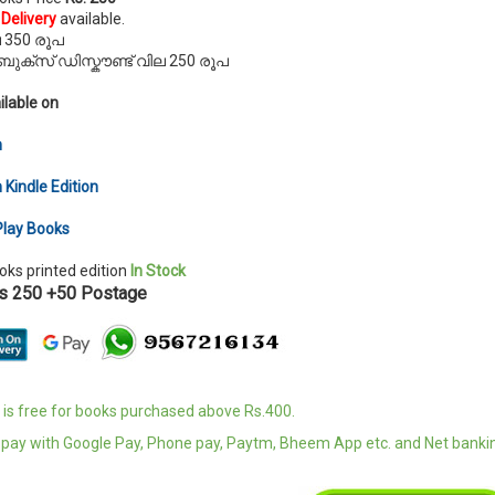
Delivery
available.
 350 രൂപ
ക്സ് ഡിസ്കൗണ്ട് വില 250 രൂപ
ilable on
n
Kindle Edition
Play Books
ks printed edition
In Stock
Rs 250 +50 Postage
is free for books purchased above Rs.400.
pay with Google Pay, Phone pay, Paytm, Bheem App etc. and Net banki