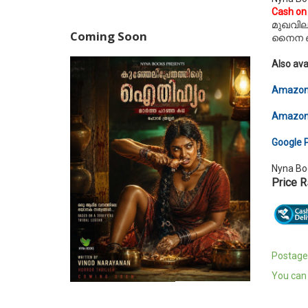
Cash on 
മുഖവില
Coming Soon
നൈന ബു
Also ava
Amazo
Amazon 
Google 
Nyna Boo
Price 
Postage 
You can 