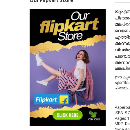
Our Flipkart Store
യുഎസി
പ്രേതപ
അപ്രത
റെബേക്
എത്തിച
അന്നബെ
വിവര്
പരമ്പര
അനാവര
ശ്രദ്ധിക
ഈ കൃതി
എന്നിവ 
പ്രായപ
Paperba
ISBN: 9
Pages 1
MRP: Rs
Nyna Bo