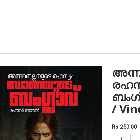
അന്
രഹസ
ബംഗ്
/ Vi
Rs 250.00