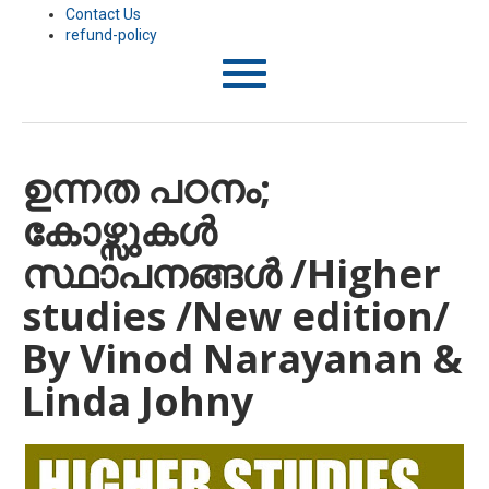
Contact Us
refund-policy
T
o
g
g
l
ഉന്നത പഠനം;
e
n
കോഴ്സുകള്‍
a
v
i
സ്ഥാപനങ്ങള്‍ /Higher
g
a
studies /New edition/
t
i
By Vinod Narayanan &
o
n
Linda Johny