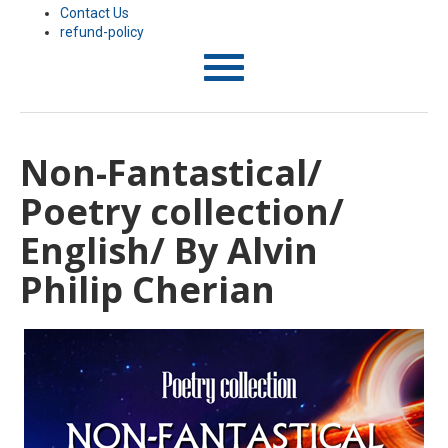
Contact Us
refund-policy
T
o
g
g
l
Non-Fantastical/
e
n
Poetry collection/
a
v
i
English/ By Alvin
g
a
Philip Cherian
t
i
o
n