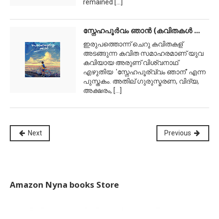
remained
[...]
സ്നേഹപൂര്‍വം ഞാന്‍ (കവിതകള്‍ ...
ഇരുപത്തൊന്ന് ചെറു കവിതകള്
അടങ്ങുന്ന കവിത സമാഹരമാണ് യുവ
കവിയായ അരുണ് വിശ്വനാഥ്
എഴുതിയ 'സ്നേഹപൂര്വ്വം ഞാന്' എന്ന
പുസ്തകം. അതില് ഗുരുസ്മരണ, വിദ്യ,
അക്ഷരം,
[...]
Next
Previous
Amazon Nyna books Store