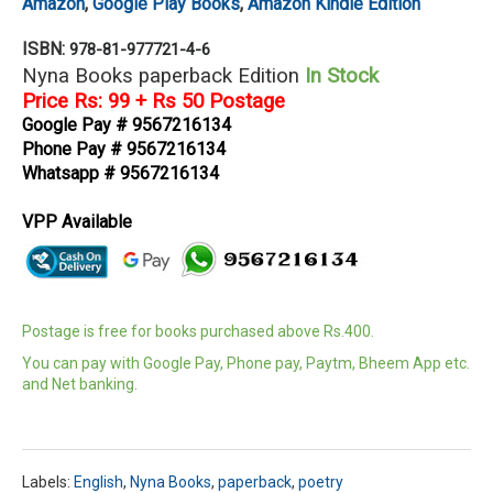
Amazon
,
Google Play Books
,
Amazon Kindle Edition
ISBN:
978-81-977721-4-6
Nyna Books paperback Edition
In Stock
Price Rs: 99 + Rs 50 Postage
Google Pay # 9567216134
Phone Pay # 9567216134
Whatsapp # 9567216134
VPP Available
Postage is free for books purchased above Rs.400.
You can pay with Google Pay, Phone pay, Paytm, Bheem App etc.
and Net banking.
Labels:
English
,
Nyna Books
,
paperback
,
poetry