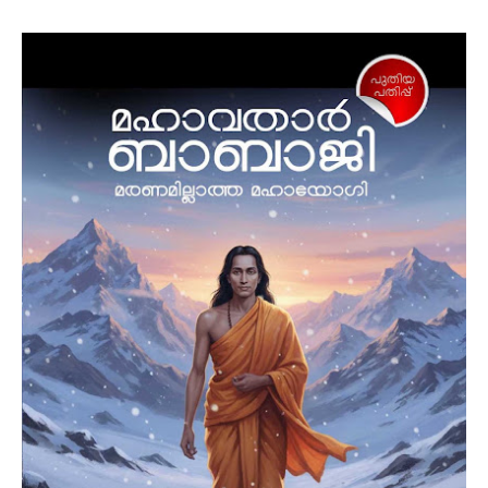
Rs 250.00
ADD TO CART
യുഎസിലെ കണക്ടികട്ട് എന്ന നഗരത്തിനടുത്തുള്ള
മോണ്‍റേ എന്ന ചെറുപട്ടണത്തിലാണ് അന്നബെല്ല
എന്ന പ്രേതപ്പാവയെ സൂക്ഷിച്ചിരിക്കുന്ന വാറന്‍സ്