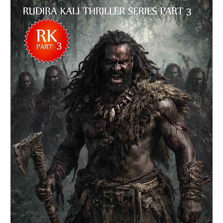
രുധിരകാളി' എന്ന ബൃഹദ് നോവല്‍ വിനോദ്
നാരായണന്‍ ഒരുക്കിയിരിക്കുന്നത് അഞ്ച്
പുസ്തകങ്ങളിലായിട്ടാണ്. 1930 കളില്‍ കേരളം
ഉണ്ടായിരുന്നില്ല. പകരം പശ്ചിമഘട്ടത്തിനിപ്പുറത്ത്
ഏതാനും നാട്ടുരാജ്യങ്ങളിലായി മലനാട്