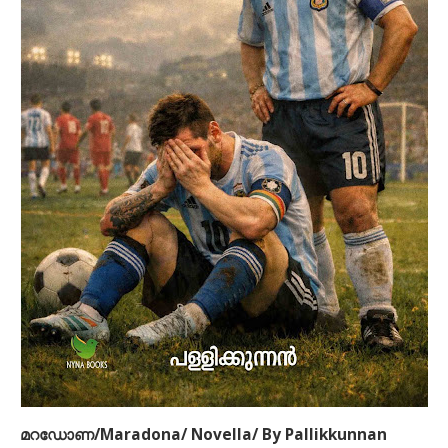
SPASTIC DIPLEGIC CEREBRAL PALSY ; “A COMPARATIVE STUDY
ON THE EFFECTIVENESS OF VIBRATION TECHNIQUE WITH
CONVENTIONAL PHYSIOTHERAPY ON IMPROVING LOWER
EXTREMITY FUNCTION IN SPASTIC DIPLEGIC CEREBRAL PALSY”
Improving Lower Limb Function in Spastic Diplegia: A
Comparative Physiotherapy Approach” provides a concise,
evidence-based overview of physiotherapy interventions
aimed at enhancing mobility and functional independence
in individuals with spastic diplegic cerebral palsy. The
book compares key therapeutic approaches, highlighting
their effectiveness in improving gait, muscle control, and
lower limb function, while emphasizing individualized
assessment and treatment planning to achieve optimal
functional outcomes.
മറഡോണ/Maradona/ Novella/ By Pallikkunnan