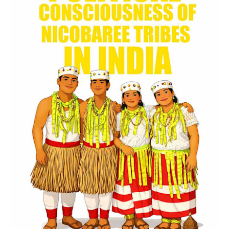
നാടും നാട്ടാരും' അതിരുങ്കല്‍ സന്തോഷ്
'
കലഞ്ഞൂരിന്‍റെ 171 നുറുങ്ങുകഥകളുടെ
സമാഹാരമാണ് ഈ പുസ്തകം. ഇതിലെ പല കഥകളും
ഉത്തരം കിട്ടാത്ത ചോദ്യങ്ങളാകാം, സമൂഹത്തിന്
നേരെ നീളുന്ന ചൂണ്ടുവിരലാകാം, നമ്മള്‍ക്ക് നമ്മളോട്
തോന്നിയ സംശയങ്ങളാകാം. ചുരുങ്ങിയ വാക്കുകളില്‍
വലിയ ജീവിതം പറയാനുള്ള എളിയ ശ്രമമാണ് ഈ
പുസ്തകം.