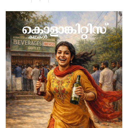
Rs 160.00
ADD TO CART
മാപ്രാണംകാട്ടെ മന്ദാകിനി തീയറ്ററില്‍ ഫല്‍ഗുനന്‍റെ
കുണ്ഠിതങ്ങള്‍ സെക്കന്‍റ് ഷോ തുടങ്ങിയപ്പോഴാണ് കോക്കാച്ചി
സാബുവിനെ അജ്ഞാതരായ ചിലര്‍ ആക്രമിച്ചത്. അവിടെ