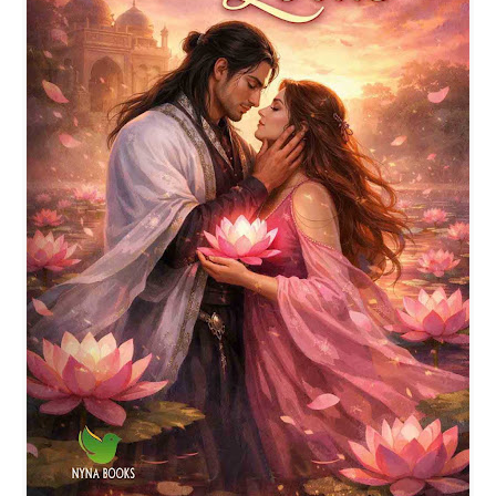
Kevin, an aspiring writer torn between family expectations
and his relentless dream, is searching for a story that will
define his future. When he stumbles upon a mysterious
real-life case, what begins as simple research soon
spirals into a dangerous journey. Hidden secrets. Ruthless
crime. Powerful rivals. As Kevin digs deeper into a web of
deception and ambition, he realizes this is no longer just a
story — it’s a game of survival. Every move has
consequences. Every silence hides a strategy. Now, Kevin
must decide how far he is willing to go to achieve his
dream… and what he is prepared to lose along the way.