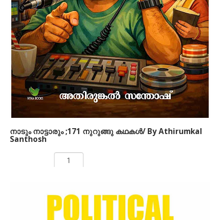
പുസ്തകങ്ങളിലായിട്ടാണ്. 1930 കളില്‍ കേരളം
ഉണ്ടായിരുന്നില്ല. പകരം പശ്ചിമഘട്ടത്തിനിപ്പുറത്ത്
ഏതാനും നാട്ടുരാജ്യങ്ങളിലായി മലനാട്
ചിതറക്കിടക്കുകയായിരുന്നു. അക്കാലത്തെ മലനാടിനെ
അവലംബിച്ചാണ് ഈ കഥ നിര്‍മിച്ചിരിക്കുന്നത്.
അന്നത്തെ സാമുദായികവും സാമൂഹികവുമായ
ചുറ്റുപാടുകള്‍, രാഷ്ട്രീയ സാഹചര്യങ്ങള്‍, പ്രണയം,
പക, കാമം, പ്രതികാരം, യുദ്ധം എന്നിവയെല്ലാം ഈ
നോവലില്‍ ഉണ്ട്.
നാടും നാട്ടാരും ;171 നുറുങ്ങു കഥകള്‍/ By Athirumkal
Santhosh
Rs 150.00
ADD TO CART