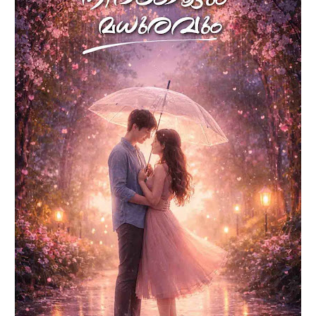
കൊളാങ്കിറ്റീസ് ഒമ്പതു കഥകളുടെ സമാഹാരമാണ്.
എല്ലാ മനുഷ്യരേയും മുന്നോട്ടു നടക്കാന്‍
പ്രേരിപ്പിക്കുന്നത് പ്രതീക്ഷകളാണ്. ഇനിയും ജീവിക്കാന്‍
പ്രചോദിപ്പിക്കുന്ന ആ ഒരു ഘടകത്തെ പിന്‍പറ്റിയാണ്
നാമോരോരുത്തരും നിലനില്‍ക്കുന്നത്. മുന്നോട്ടു നടന്നു
ചെല്ലുമ്പോള്‍ നമ്മെ ഇതുവരെ പ്രചോദിപ്പിച്ച ഒരു
കാര്യം അവിടെ ഇല്ലായിരുന്നു എന്നാണെങ്കിലോ. ഈ
ഒരു സത്യത്തിലേക്കാണ് പള്ളി ക്കുന്നന്‍റെ ഈ
പുസ്തകത്തിലെ കഥകള്‍ വിരല്‍ ചൂണ്ടുന്നത്. തികച്ചും