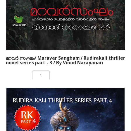
ചിതറക്കിടക്കുകയായിരുന്നു. അക്കാലത്തെ മലനാടിനെ
അവലംബിച്ചാണ് ഈ കഥ നിര്‍മിച്ചിരിക്കുന്നത്.
അന്നത്തെ സാമുദായികവും സാമൂഹികവുമായ
ചുറ്റുപാടുകള്‍, രാഷ്ട്രീയ സാഹചര്യങ്ങള്‍, പ്രണയം,
പക, കാമം, പ്രതികാരം, യുദ്ധം എന്നിവയെല്ലാം ഈ
നോവലില്‍ ഉണ്ട്.
മറവര്‍ സംഘം/ Maravar Sangham / Rudirakali thriller
novel series part - 3 / By Vinod Narayanan
Rs 250.00
ADD TO CART