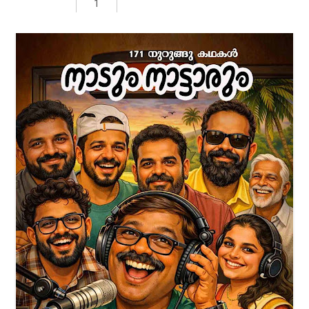
Rs 250.00
ADD TO CART
രുധിരകാളി' എന്ന ബൃഹദ് നോവല്‍ വിനോദ്
നാരായണന്‍ ഒരുക്കിയിരിക്കുന്നത് അഞ്ച്