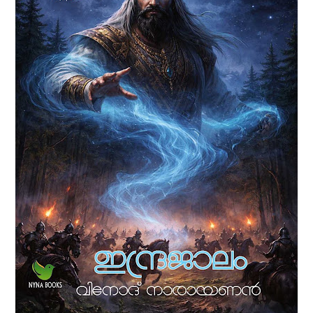
രുധിരകാളി' എന്ന ബൃഹദ് നോവല്‍ വിനോദ്
നാരായണന്‍ ഒരുക്കിയിരിക്കുന്നത് അഞ്ച്
പുസ്തകങ്ങളിലായിട്ടാണ്. 1930 കളില്‍ കേരളം
ഉണ്ടായിരുന്നില്ല. പകരം പശ്ചിമഘട്ടത്തിനിപ്പുറത്ത്
ഏതാനും നാട്ടുരാജ്യങ്ങളിലായി മലനാട്
ചിതറക്കിടക്കുകയായിരുന്നു. അക്കാലത്തെ മലനാടിനെ
അവലംബിച്ചാണ് ഈ കഥ നിര്‍മിച്ചിരിക്കുന്നത്.
അന്നത്തെ സാമുദായികവും സാമൂഹികവുമായ
ചുറ്റുപാടുകള്‍, രാഷ്ട്രീയ സാഹചര്യങ്ങള്‍, പ്രണയം,
പക, കാമം, പ്രതികാരം, യുദ്ധം എന്നിവയെല്ലാം ഈ
നോവലില്‍ ഉണ്ട്.