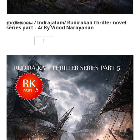
ഇന്ദ്രജാലം: / Indrajalam/ Rudirakali thriller novel
series part - 4/ By Vinod Narayanan
Rs 250.00
ADD TO CART