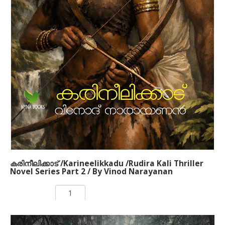
രുധിരകാളി' എന്ന ബൃഹദ് നോവല്‍ വിനോദ്
നാരായണന്‍ ഒരുക്കിയിരിക്കുന്നത് അഞ്ച്
പുസ്തകങ്ങളിലായിട്ടാണ്. 1930 കളില്‍ കേരളം
ഉണ്ടായിരുന്നില്ല. പകരം പശ്ചിമഘട്ടത്തിനിപ്പുറത്ത്
ഏതാനും നാട്ടുരാജ്യങ്ങളിലായി മലനാട്
ചിതറക്കിടക്കുകയായിരുന്നു. അക്കാലത്തെ മലനാടിനെ
അവലംബിച്ചാണ് ഈ കഥ നിര്‍മിച്ചിരിക്കുന്നത്.
അന്നത്തെ സാമുദായികവും സാമൂഹികവുമായ
ചുറ്റുപാടുകള്‍, രാഷ്ട്രീയ സാഹചര്യങ്ങള്‍, പ്രണയം,
പക, കാമം, പ്രതികാരം, യുദ്ധം എന്നിവയെല്ലാം ഈ
നോവലില്‍ ഉണ്ട്.
കരിനീലിക്കാട് /Karineelikkadu /Rudira Kali Thriller
Novel Series Part 2 / By Vinod Narayanan
Rs 199.00
ADD TO CART