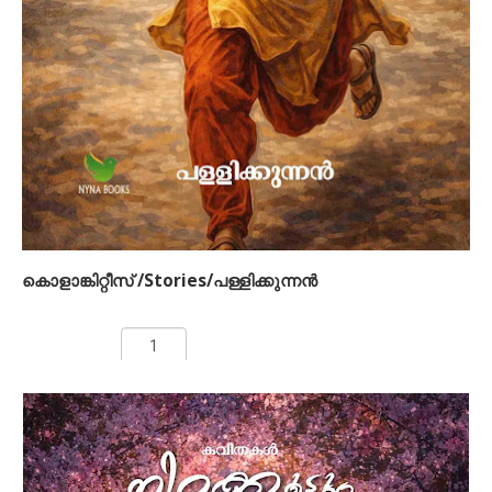
മുതല്‍ക്കാണ് പ്രശ്നങ്ങള്‍ തുടങ്ങുന്നതും വെറും ഒരു രാത്രിയും
ഒരു പകലും കൊണ്ട് മാപ്രാണംകാട്ടെ ഇളക്കിമറിച്ച സംഭവങ്ങള്‍
അരങ്ങേറുന്നതും. വ്യത്യസ്തമായ ഒരു സസ്പെന്‍സ് വില്ലേജ്
ത്രില്ലര്‍ നോവലാണ് വിനോദ് നാരായണന്‍ എഴുതിയ
ആനമയിലൊട്ടകം. (രണ്ടാം പതിപ്പ്)
Vinod Narayanan (About the author)
കൊളാങ്കിറ്റീസ് /Stories/പള്ളിക്കുന്നന്‍
Rs 150.00
ADD TO CART