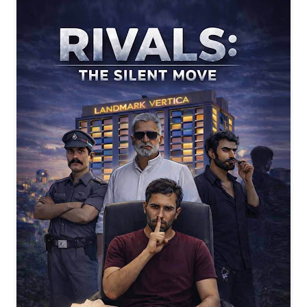
മിന്നുന്നതെല്ലാം പൊന്നല്ല' ബാലസാഹിത്യകഥകള്‍
'
പി.സി. റോക്കി മൃഗങ്ങളേയും പക്ഷികളേയും
കഥാപാത്രങ്ങളാക്കി തന്‍റെ നാട്ടുപരിസരങ്ങളോട്
ഇണക്കിചേര്‍ത്തുകൊണ്ട് ജേര്‍ണലിസ്റ്റും
സാഹിത്യകാരനുമായ ശ്രീ പിസി റോക്കി ഒരുക്കിയ
രസകരമായ കഥകളുടെ സമാഹാരം