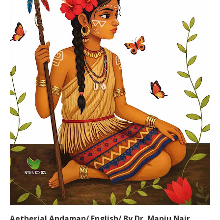
"Political Consciousness of Nicobaree Tribes in India" by
K. N. Suresh is a scholarly and insightful exploration of the
evolving political awareness of the Nicobaree tribal
communities. The book examines traditional governance
systems, colonial and post-independence influences, and
the impact of modern democratic institutions on
Nicobaree society. Through careful analysis and well-
documented research, the author highlights how identity,
culture, and political participation intersect in the Nicobar
Islands. Published by Nyna Books, this work is an
important contribution to tribal studies, political science,
and contemporary Indian social history, offering valuable
perspectives for researchers, students, and informed
readers alike.
.
Aetherial Andaman/ English/ By Dr. Manju Nair