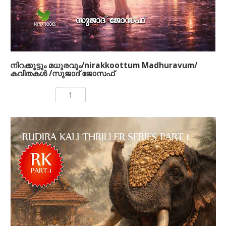
നഗ്നവും യാഥാര്‍ത്ഥ്യവുമായ സത്യം.
Pallikkunnan (About the author)
നിറക്കൂട്ടും മധുരവും/nirakkoottum Madhuravum/
കവിതകള്‍ /സുജാദ് ജോസഫ്
Rs 200.00
ADD TO CART