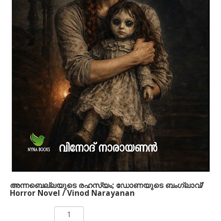
Caretaker of the Lotus' is a romantic and emotionally
driven story that explores devotion, admiration, and the
responsibility of protecting true love. The narrative
reflects deep emotional commitment and highlights the
idea that love is not just a feeling—it is a duty, a promise,
and a lifelong responsibility. This debut work presents a
heartfelt journey centered on loyalty, respect, and timeless
values in relationships.
അന്നബെല്ലയുടെ രഹസ്യം; ഡോണയുടെ ബംഗ്ലാവ്/
Horror Novel / Vinod Narayanan