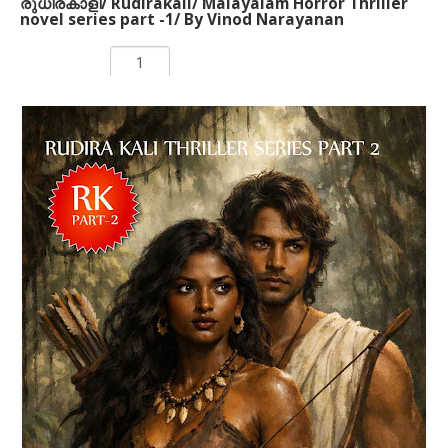
രുധിരകാളി/ Rudirakali/ Malayalam Horror Thriller
novel series part -1/ By Vinod Narayanan
Rs 250.00
ADD TO CART