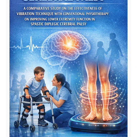
ചെയ്യുന്നതിനാൽ, പ്രായപൂർത്തിയാകാത്തവരും
ദുർബലമനസ്കരും ഈ പുസ്തകം വായിക്കുന്നത്
ഒഴിവാക്കേണ്ടതാണ്.
ദൈവം എന്ന പരമാത്മാവ് നമ്മുടെ ഉള്ളില്‍ ജ്വലിക്കുന്ന
ആത്മാവ് എന്ന അഗ്നി തന്നെയാണ്. കുണ്ഡലിനിയെ
പ്രചോദിപ്പിക്കുന്നതിലൂടെ ആ മഹാഅഗ്നിയെ
ജ്വലിപ്പിച്ചുണര്‍ത്താന്‍ കഴിയുമെന്ന് ശ്രീ മഹാവതാര്‍
ബാബാജി ലോകത്തെ ബോധ്യപ്പെടുത്തി. അതിനായി
അദ്ദേഹം ക്രിയായോഗ എന്ന മഹത്തായ
യോഗവിദ്യയുടെ പ്രചാരകനായി മാറി. കൃഷ്ണനും
ക്രിസ്തുവും മാതാവുമെല്ലാമടങ്ങുന്ന
ലോകഗുരുക്കന്മാരുടെ നിരയില്‍ ശ്രീ മഹാവതാര്‍