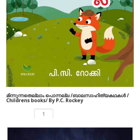
'Aetherial Andaman' English Translation of ‘Dweep
Sanjeevani’
Written By Dr. Manju Nair
Timeless folktales carry the wisdom of civilization, nature,
and human values across generations. Rooted in
imagination yet close to life, this collection presents
island stories in three parts—Heritage, Panorama
(Jharokha), and Korale (Öngé Hut). Rich in sensitivity and
wonder, these tales celebrate unity, curiosity, and our
enduring bond with the earth.
മിന്നുന്നതെല്ലാം പൊന്നല്ല /ബാലസാഹിത്യകഥകള്‍ /
Childrens books/ By P.C. Rockey
Rs 100.00
ADD TO CART