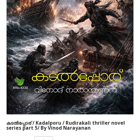
രുധിരകാളി' എന്ന ബൃഹദ് നോവല്‍ വിനോദ്
നാരായണന്‍ ഒരുക്കിയിരിക്കുന്നത് അഞ്ച്
പുസ്തകങ്ങളിലായിട്ടാണ്. 1930 കളില്‍ കേരളം
ഉണ്ടായിരുന്നില്ല. പകരം പശ്ചിമഘട്ടത്തിനിപ്പുറത്ത്
ഏതാനും നാട്ടുരാജ്യങ്ങളിലായി മലനാട്
ചിതറക്കിടക്കുകയായിരുന്നു. അക്കാലത്തെ മലനാടിനെ
അവലംബിച്ചാണ് ഈ കഥ നിര്‍മിച്ചിരിക്കുന്നത്.
അന്നത്തെ സാമുദായികവും സാമൂഹികവുമായ
ചുറ്റുപാടുകള്‍, രാഷ്ട്രീയ സാഹചര്യങ്ങള്‍, പ്രണയം,
പക, കാമം, പ്രതികാരം, യുദ്ധം എന്നിവയെല്ലാം ഈ
നോവലില്‍ ഉണ്ട്.
കടല്‍പ്പോര് / Kadalporu / Rudirakali thriller novel
series part 5/ By Vinod Narayanan