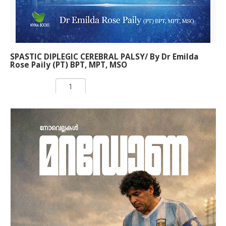
ബാബാജിയും അതീവ പ്രകാശത്തോടെ തിളങ്ങുന്നു.
വിനോദ് നാരായണന്‍ എഴുതിയ പുസ്തകത്തിന്‍റെ
രണ്ടാം പതിപ്പ് 'മഹാവതാര്‍ ബാബാജി; മരണമില്ലാത്ത
മഹായോഗി'
SPASTIC DIPLEGIC CEREBRAL PALSY/ By Dr Emilda
Rose Paily (PT) BPT, MPT, MSO
Rs 160.00
ADD TO CART