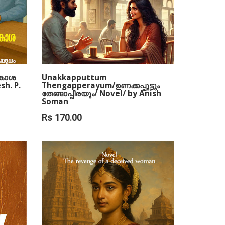
കാശ
Unakkapputtum
sh. P.
Thengapperayum/ഉണക്കപ്പുട്ടും
തേങ്ങാപ്പീരയും/ Novel/ by Anish
Soman
Rs 170.00
ADD TO CART