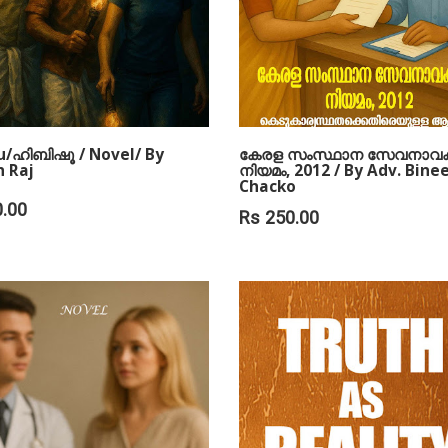
u/ഹിബിഷൂ / Novel/ By
കേരള സംസ്ഥാന സേവനാവ
 Raj
നിയമം, 2012 / By Adv. Binee
Chacko
.00
Rs 250.00
 TO CART
ADD TO CART