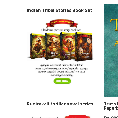
വായിക്ക
പേരില്
Indian Tribal Stories Book Set
Vinod 
ഭീഷണിക
നേരിടേണ
വക വയ്
പോരാളി 
അനസ്യൂ
കല്‍ക്ക
തീര്‍ത്
അത്രയൊ
വേദനിപ്
ജീവിതഖ
ശ്രീ.പി
P.C.Rock
Rudirakali thriller novel series
Truth I
Paperb