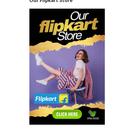
Our Flipkart Store
മഞ്ഞ
'..
മണാലിയ
കാലുപൊള
ഉഷ്ണജല
ശിവപ്ര
അവിശ്
നിലകൊള
അജ്ഞാ
മണാലി
അവിടുത
ഇടയിൽക
മോണാസ്
ടെമ്പിളു
വിഭിന്
വിവരണ
ഹി
വിശുദ്
ആത്മ
ന
ധവളഭാ
സഞ്ചാ