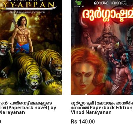
ാണ് ഓരോ കവിതയും.
ളത് സ്വപ്നഭംഗത്തിന്റെ
്തിലേക്കും വഴിമാറുന്നു.
ിതത്തിന്റെ അഭികാമ്യതയും
െ തന്നെയുള്ള
ശൂന്യതയും പെന്ഡുലം
ിതകളില് ആടിക്കളിക്കുന്നു.
തിന്റെ വേനലും, മഞ്ഞും,
ഇതിലുണ്ട്. പ്രണയ
ിന്റെ തീക്ഷണതയുമുണ്ട്.
swanath
പന്‍; പതിനെട്ട് മലകളുടെ
ദുര്‍ഗ്ഗാഷ്ടമി (മലയാളം മാന്ത്ര
ാന്‍ (Paperback novel) by
നോവല്‍ Paperback Edition
 Narayanan
Vinod Narayanan
0
Rs 140.00