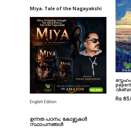
Miya. Tale of the Nagayakshi
സ്നേഹപ
paperb
വിശ്വന
Rs 85.
English Edition
ഉന്നത പഠനം; കോഴ്സുകള്‍
സ്ഥാപനങ്ങള്‍
ADD