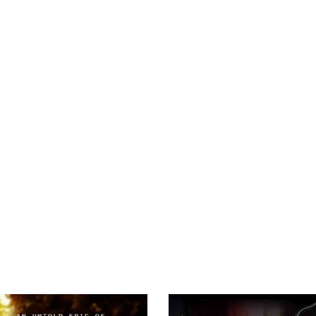
മധ്യ
ആഫ്രിക്കയിലെ
ഗബോ
തൊന്ന് ചെറു കവിതകള്
ന്ന കവിത സമാഹരമാണ് യുവ
രാജ്യത്തേക്ക്
ഭാവിയെ
പറ്റിയുള്
യ അരുണ് വിശ്വനാഥ് എഴുതിയ
സ്വപ്നങ്ങളുമായി
വിമാനം
കയറുന
ൂര്വ്വം ഞാന്' എന്ന പുസ്തകം.
നായകൻ
എന്നാൽ
അവിടെ
അയ
.
ഗുരുസ്മരണ, വിദ്യ, അക്ഷരം,
കാത്തിരുന്നത്
അദൃശ്യരായ
 അബലയല്ല എന്നിവയും തുടര്ന്നു
ആയിരക്കണക്കിന്
ദുരാത്മാക്കള
പന്ത്രണ്ട് കവിതകള് പ്രണയം,
അവരുടെ
ഇടയിൽ
ജീവിക്കേണ്ടി
കാത്തിരുപ്പ് എന്നിവയും ആണ്.
നായകന്റെ
അതിജീവനത്തിന്റെയ
ല് ചിലത് സ്വപ്നത്തിന്റെ
മരണത്തിന്റെയും
ഇടയിലെ
ഭീദി
ിന്ന് കിളിര്ത്ത് വന്നവയാണ്.
അവിശ്വസനീയവുമായ
കഥ
പറ
്തിന്റെ പ്രകാശം ഒരു
മരിച്ചിട്ടും
കാത്തിരിക്കുന്നവർ
"
"
തിലൂടെ കടത്തിവിടുമ്പോള്
ഒരേസമയം
ആകാംക്ഷയും
ഭയവ
ുപോലെ പലതരം പ്രണയ
വായനക്കാരിൽ
ജനിപ്പിക്കുന്ന
ഹ
പ്പങ്ങള് പലപല കവിതകളായി
ത്രില്ലർ
നോവൽ
.
മുന്നില് നിവര്ന്നുവരുന്നു.
ത്വത്തെ തൊട്ടറിയാനുള്ള