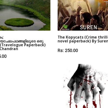
ം;
The Kopycats (Crime thrill
േയാചലപഥങ്ങളിലൂടെ ഒരു
novel paperback) By Sure
(Travelogue Paperback)
.Chandran
Rs: 250.00
.00
ADD TO CART
 TO CART