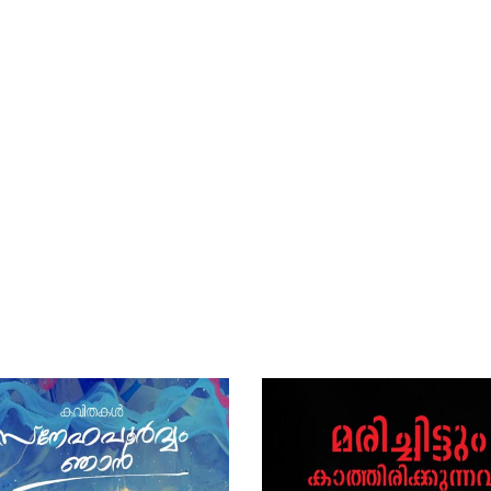
ന്ന്
രചിച്ച
ഹിമലയം
 '
'. 
ndran (About the author)
മനുഷ്യമനസ് ഒരു പ്രഹേളികയ
ജീവിതത്തിന്‍റെ താളം തെറ്റിയ ദ
സാഹചര്യങ്ങള്‍ മനുഷ്യമനസ
തെറ്റി ലേക്ക് എടുത്തെറിയുന്നു. 
അന്ധമായ ആത്മചക്ഷുസ്സിന്‍റെ 
അഭാവത്തില്‍ അവന്‍ വിഹരിക്കുന
തെറ്റിലോ ശരിയോ എന്ന് 
നിര്‍ണയിക്കാനാകാതെ വരുന്നു.
ഘട്ടത്തില്‍ അവന്‍റെ ജീവിതത്ത
നിമിഷങ്ങള്‍ തികച്ചും നിര്‍ 
ണായകമായിരിക്കും. വിഭ്രാന്തി
നിമിഷങ്ങളില്‍ അവന്‍ സാത്താന്
സന്തതിയായി മാറും. 
മനുഷ്യമനസിന്‍റെ 
വിഹ്വലതകളിലേക്ക് ശക്തമായി വ
ചൂണ്ടുകയാണ് ഈ പുസ്തകം.
സാത്താന്‍റെ സന്തതികള്‍ എന
പുസ്തകത്തില്‍ ഉള്‍ 