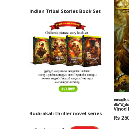
അവസരമ
ചിലപ്പോ
Indian Tribal Stories Book Set
സ്വഭാവത
ജീവ
അതിന്റ
അര്ത്ഥ
പോലെ കവ
പ്രണയത്
മഴയും 
നീരസത്ത
Arun Vi
അയ്യപ്
തമ്പുര
Vinod
Rudirakali thriller novel series
Rs 25