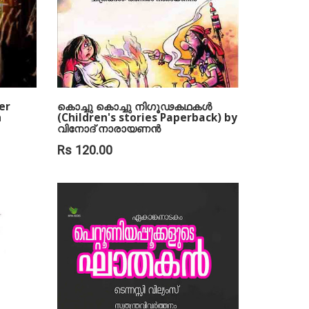
er
കൊച്ചു കൊച്ചു നിഗൂഢകഥകള്‍
n
(Children's stories Paperback) by
വിനോദ് നാരായണന്‍
Rs 120.00
ADD TO CART